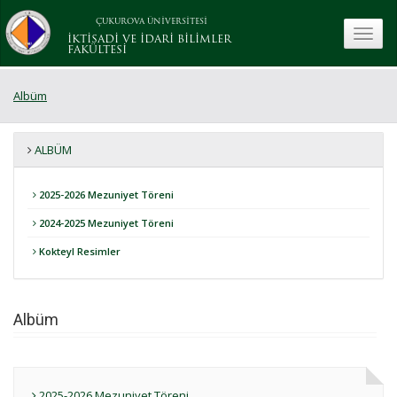
ÇUKUROVA ÜNİVERSİTESİ
toggle
İKTİSADİ VE İDARİ BİLİMLER
FAKÜLTESİ
Albüm
ALBÜM
2025-2026 Mezuniyet Töreni
2024-2025 Mezuniyet Töreni
Kokteyl Resimler
Albüm
2025-2026 Mezuniyet Töreni