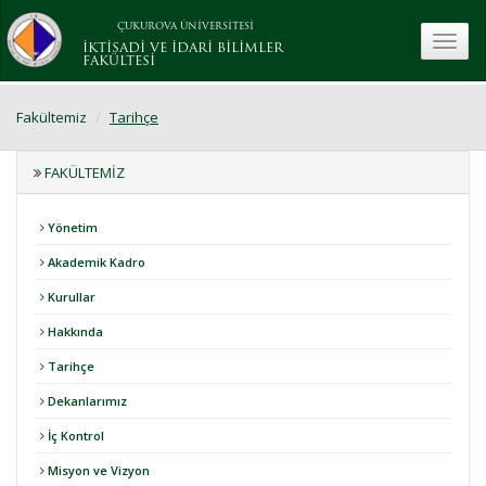
ÇUKUROVA ÜNİVERSİTESİ
toggle
İKTİSADİ VE İDARİ BİLİMLER
FAKÜLTESİ
Fakültemiz
Tarihçe
FAKÜLTEMIZ
Yönetim
Akademik Kadro
Kurullar
Hakkında
Tarihçe
Dekanlarımız
İç Kontrol
Misyon ve Vizyon