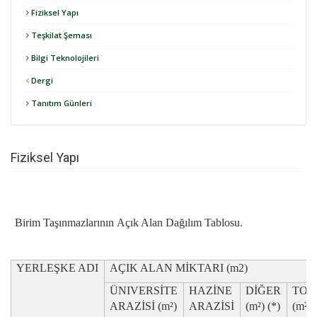
Fiziksel Yapı
Teşkilat Şeması
Bilgi Teknolojileri
Dergi
Tanıtım Günleri
Fiziksel Yapı
Birim Taşınmazlarının Açık Alan Dağılım Tablosu.
YERLEŞKE ADI
AÇIK ALAN MİKTARI (m2)
ÜNIVERSİTE
HAZİNE
DİĞER
TOP
ARAZİSİ (m²)
ARAZİSİ
(m²) (*)
(m²)