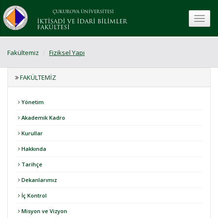
ÇUKUROVA ÜNİVERSİTESİ
toggle
İKTİSADİ VE İDARİ BİLİMLER
FAKÜLTESİ
Fakültemiz
Fiziksel Yapı
FAKÜLTEMIZ
Yönetim
Akademik Kadro
Kurullar
Hakkında
Tarihçe
Dekanlarımız
İç Kontrol
Misyon ve Vizyon