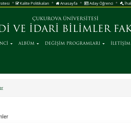
sitesi
Kalite Politikaları
Anasayfa
Aday Öğrenci
İhal
ÇUKUROVA ÜNİVERSİTESİ
Dİ VE İDARİ BİLİMLER FA
NCİ
ALBÜM
DEĞİŞİM PROGRAMLARI
İLETİŞİ
er
mler