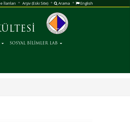
e İlanları
Arşiv (Eski Site)
Arama
English
KÜLTESİ
M
SOSYAL BİLİMLER LAB